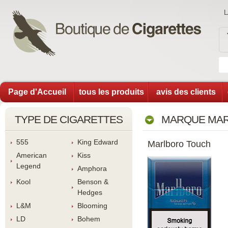
Page d'Accueil
tous les produit
avis des client
TYPE DE CIGARETTES
MARQUE MAR
555
King Edward
Marlboro Touch
American 
Ki
Legend
Amphora
Kool
Benson & 
Hedge
L&M
Blooming
LD
Bohem