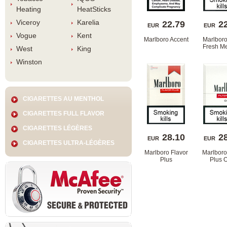
Heating
HeatStick
Viceroy
Karelia
22.79
2
EUR
EUR
Vogue
Kent
Marlboro Accent
Marlboro
Fresh Me
West
King
Winston
CIGARETTES AU MENTHOL
CIGARETTES FULL FLAVOR
CIGARETTES LÉGÈRES
28.10
2
EUR
EUR
CIGARETTES ULTRA-LÉGÈRES
Marlboro Flavor 
Marlboro 
Plu
Plus 