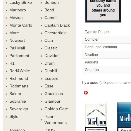
Lucky Strike
Bonbon
Marlboro
Bond
Meviu
Camel
Monte Carlo
Captain Black
Type de Paquet
More
Chesterfield
Compter
Newport
Clan
Cartouche Minimum
Pall Mall
Classic
Nicotine
Parliament
Davidoff
Paquet
R1
Drum
Goudron
Red&White
Dunhill
Richmond
Esquire
 Il y a aussi (prix pour une carto
Rothman
Esse
Salem
Gauloise
Sobranie
Glamour
Sovereign
Golden Gate
Style
Henri 
Winterman
Tobacco 
IQOS 