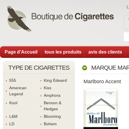
Page d'Accueil
tous les produit
avis des client
TYPE DE CIGARETTES
MARQUE MAR
555
King Edward
Marlboro Accent
American 
Ki
Legend
Amphora
Kool
Benson & 
Hedge
L&M
Blooming
LD
Bohem