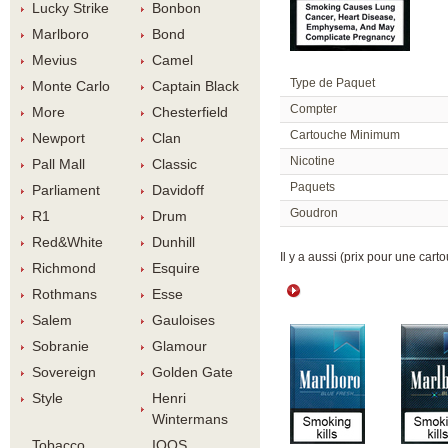
Lucky Strike
Bonbon
Marlboro
Bond
Meviu
Camel
Type de Paquet
Monte Carlo
Captain Black
Compter
More
Chesterfield
Cartouche Minimum
Newport
Clan
Nicotine
Pall Mall
Classic
Paquet
Parliament
Davidoff
Goudron
R1
Drum
Red&White
Dunhill
 Il y a aussi (prix pour une carto
Richmond
Esquire
Rothman
Esse
Salem
Gauloise
Sobranie
Glamour
Sovereign
Golden Gate
Style
Henri 
Winterman
Tobacco 
IQOS 