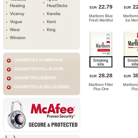
Heating
HeatStick
22.79
2
EUR
EUR
Viceroy
Karelia
Marlboro Blue 
Marlboro
Fresh Menthol
Ice Men
Vogue
Kent
West
King
Winston
CIGARETTES AU MENTHOL
CIGARETTES FULL FLAVOR
28.28
3
EUR
EUR
CIGARETTES LÉGÈRES
Marlboro Filter 
Marlboro 
CIGARETTES ULTRA-LÉGÈRES
Plus One
Pl