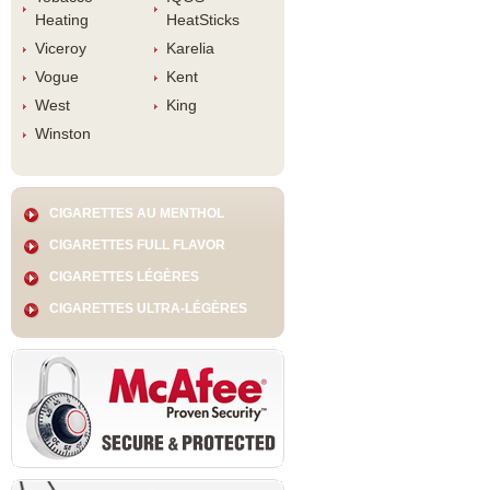
Heating
HeatStick
Viceroy
Karelia
Vogue
Kent
West
King
Winston
CIGARETTES AU MENTHOL
CIGARETTES FULL FLAVOR
CIGARETTES LÉGÈRES
CIGARETTES ULTRA-LÉGÈRES