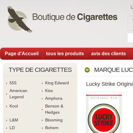
Page d'Accueil
tous les produit
avis des client
TYPE DE CIGARETTES
MARQUE LUC
555
King Edward
Lucky Strike Origin
American 
Ki
Legend
Amphora
Kool
Benson & 
Hedge
L&M
Blooming
LD
Bohem