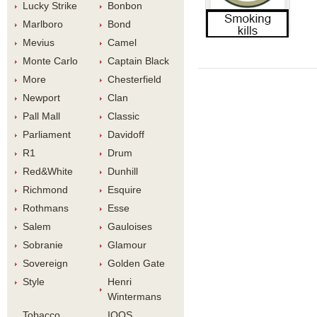
Lucky Strike
Bonbon
Marlboro
Bond
Meviu
Camel
Monte Carlo
Captain Black
More
Chesterfield
Newport
Clan
Pall Mall
Classic
Parliament
Davidoff
R1
Drum
Red&White
Dunhill
Richmond
Esquire
Rothman
Esse
Salem
Gauloise
Sobranie
Glamour
Sovereign
Golden Gate
Style
Henri 
Winterman
Tobacco 
IQOS 