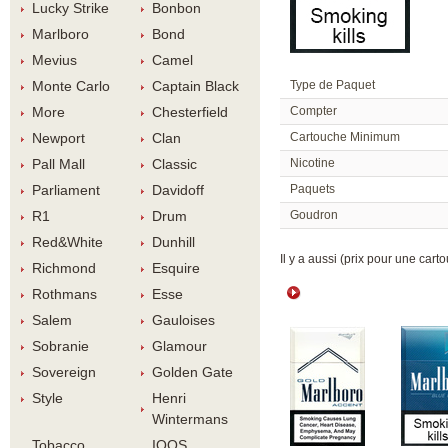
Lucky Strike
Bonbon
Marlboro
Bond
Meviu
Camel
Monte Carlo
Captain Black
Type de Paquet
More
Chesterfield
Compter
Newport
Clan
Cartouche Minimum
Pall Mall
Classic
Nicotine
Parliament
Davidoff
Paquet
R1
Drum
Goudron
Red&White
Dunhill
 Il y a aussi (prix pour une carto
Richmond
Esquire
Rothman
Esse
Salem
Gauloise
Sobranie
Glamour
Sovereign
Golden Gate
Style
Henri 
Winterman
Tobacco 
IQOS 