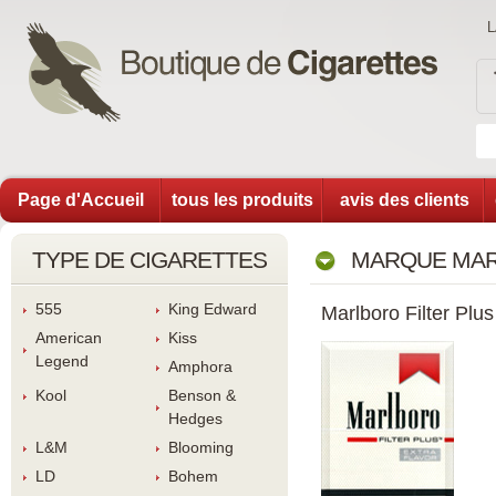
Page d'Accueil
tous les produit
avis des client
TYPE DE CIGARETTES
MARQUE MAR
555
King Edward
Marlboro Filter Plu
American 
Ki
Legend
Amphora
Kool
Benson & 
Hedge
L&M
Blooming
LD
Bohem