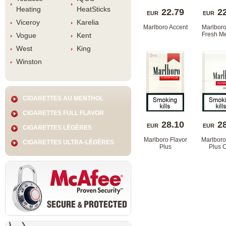
Heating
HeatStick
22.79
2
EUR
EUR
Viceroy
Karelia
Marlboro Accent
Marlboro
Fresh Me
Vogue
Kent
West
King
Winston
CIGARETTES AU MENTHOL
CIGARETTES FULL FLAVOR
28.10
2
EUR
EUR
CIGARETTES LÉGÈRES
Marlboro Flavor 
Marlboro 
CIGARETTES ULTRA-LÉGÈRES
Plu
Plus 