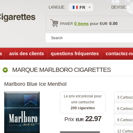
LANGUE:
FR 
DEVISE:
 
0 item
 pour 
0.00
PANIER
EUR
t
avis des client
questions fréquente
contactez-
MARQUE MARLBORO CIGARETTES
Marlboro Blue Ice Menthol
Le prix est précisé pour 
3 Carto
une cartouche
200 cigarette
6 Carto
22.97
Prix 
EUR
9 Carto
12 Cart