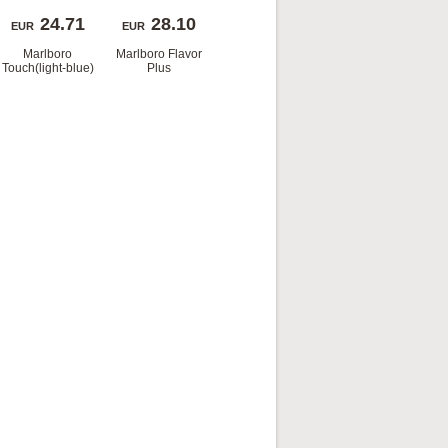
24.71
28.10
EUR
EUR
Marlboro 
Marlboro Flavor 
Touch(light-blue)
Plu