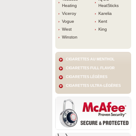
Heating
HeatStick
Viceroy
Karelia
Vogue
Kent
West
King
Winston
CIGARETTES AU MENTHOL
CIGARETTES FULL FLAVOR
CIGARETTES LÉGÈRES
CIGARETTES ULTRA-LÉGÈRES