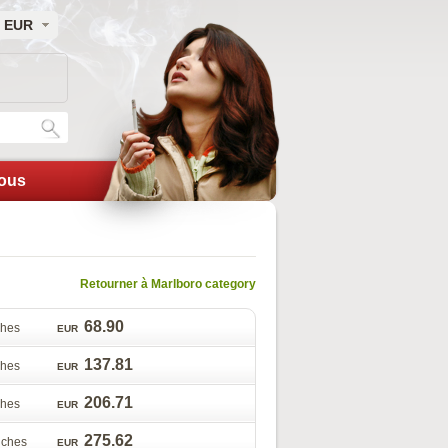
EUR
nou
Retourner à Marlboro category
68.90
uche
EUR
137.81
uche
EUR
206.71
uche
EUR
275.62
ouche
EUR