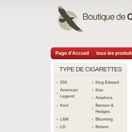
Page d'Accueil
tous les produi
TYPE DE CIGARETTES
555
King Edward
American 
Ki
Legend
Amphora
Kool
Benson & 
Hedge
L&M
Blooming
LD
Bohem