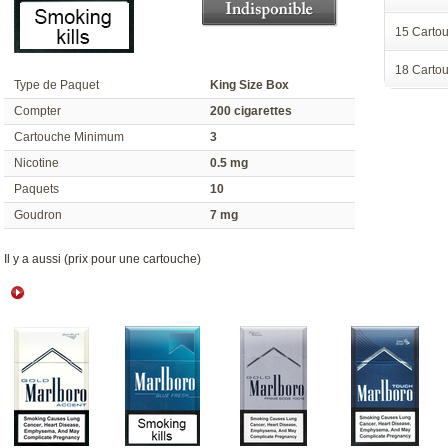
15 Cart
18 Cart
Type de Paquet
King Size Box
Compter
200 cigarette
Cartouche Minimum
3
Nicotine
0.5 mg
Paquet
10
Goudron
7 mg
 Il y a aussi (prix pour une cartouche) 