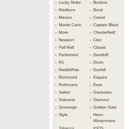
Lucky Strike
Bonbon
Marlboro
Bond
Meviu
Camel
Monte Carlo
Captain Black
More
Chesterfield
Newport
Clan
Pall Mall
Classic
Parliament
Davidoff
R1
Drum
Red&White
Dunhill
Richmond
Esquire
Rothman
Esse
Salem
Gauloise
Sobranie
Glamour
Sovereign
Golden Gate
Style
Henri 
Winterman
Tobacco 
IQOS 