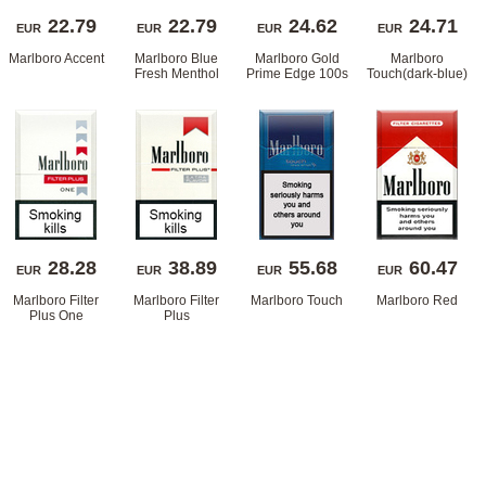
22.79
22.79
24.62
24.71
EUR
EUR
EUR
EUR
Marlboro Accent
Marlboro Blue 
Marlboro Gold 
Marlboro 
Fresh Menthol
Prime Edge 100
Touch(dark-blue)
28.28
38.89
55.68
60.47
EUR
EUR
EUR
EUR
Marlboro Filter 
Marlboro Filter 
Marlboro Touch
Marlboro Red
Plus One
Plu