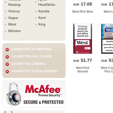
17.05
1
Heating
HeatStick
EUR
EUR
Viceroy
Karelia
West Rich Blue
West U
Vogue
Kent
West
King
Winston
CIGARETTES AU MENTHOL
CIGARETTES FULL FLAVOR
51.77
5
EUR
EUR
CIGARETTES LÉGÈRES
West Red 
West Com
CIGARETTES ULTRA-LÉGÈRES
Beyond
Plus 