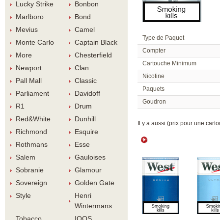
Lucky Strike
Bonbon
Marlboro
Bond
Meviu
Camel
Type de Paquet
Monte Carlo
Captain Black
Compter
More
Chesterfield
Cartouche Minimum
Newport
Clan
Nicotine
Pall Mall
Classic
Paquet
Parliament
Davidoff
Goudron
R1
Drum
Red&White
Dunhill
 Il y a aussi (prix pour une carto
Richmond
Esquire
Rothman
Esse
Salem
Gauloise
Sobranie
Glamour
Sovereign
Golden Gate
Style
Henri 
Winterman
Tobacco 
IQOS 