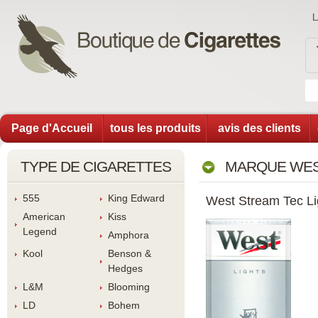
Page d'Accueil
tous les produit
avis des client
TYPE DE CIGARETTES
MARQUE WES
555
King Edward
West Stream Tec Lig
American 
Ki
Legend
Amphora
Kool
Benson & 
Hedge
L&M
Blooming
LD
Bohem