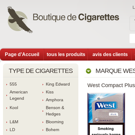
Page d'Accueil
tous les produit
avis des client
TYPE DE CIGARETTES
MARQUE WES
555
King Edward
West Compact Plu
American 
Ki
Legend
Amphora
Kool
Benson & 
Hedge
L&M
Blooming
LD
Bohem