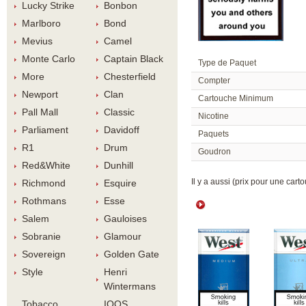
Lucky Strike
Bonbon
Marlboro
Bond
Meviu
Camel
Monte Carlo
Captain Black
Type de Paquet
More
Chesterfield
Compter
Newport
Clan
Cartouche Minimum
Pall Mall
Classic
Nicotine
Parliament
Davidoff
Paquet
R1
Drum
Goudron
Red&White
Dunhill
 Il y a aussi (prix pour une carto
Richmond
Esquire
Rothman
Esse
Salem
Gauloise
Sobranie
Glamour
Sovereign
Golden Gate
Style
Henri 
Winterman
Tobacco 
IQOS 