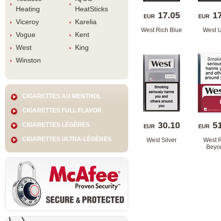
Heating
HeatStick
17.05
1
EUR
EUR
Viceroy
Karelia
West Rich Blue
West U
Vogue
Kent
West
King
Winston
CIGARETTES AU MENTHOL
CIGARETTES FULL FLAVOR
30.10
5
CIGARETTES LÉGÈRES
EUR
EUR
CIGARETTES ULTRA-LÉGÈRES
West Silver
West R
Beyo