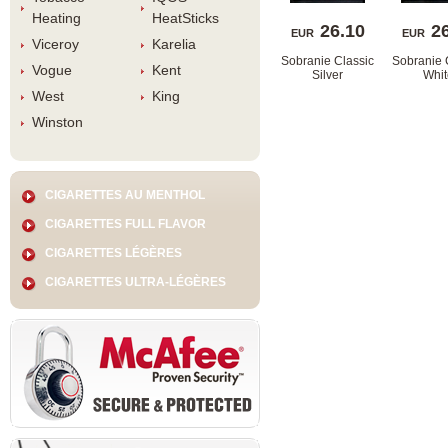
Heating
HeatStick
26.10
2
EUR
EUR
Viceroy
Karelia
Sobranie Classic 
Sobranie C
Vogue
Kent
Silver
Whit
West
King
Winston
CIGARETTES AU MENTHOL
CIGARETTES FULL FLAVOR
CIGARETTES LÉGÈRES
CIGARETTES ULTRA-LÉGÈRES