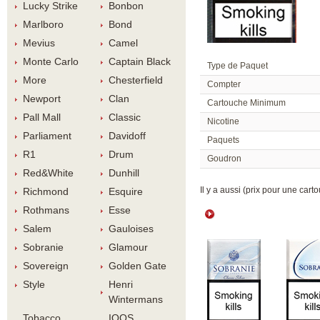
Lucky Strike
Bonbon
Marlboro
Bond
Meviu
Camel
Monte Carlo
Captain Black
Type de Paquet
More
Chesterfield
Compter
Newport
Clan
Cartouche Minimum
Pall Mall
Classic
Nicotine
Parliament
Davidoff
Paquet
R1
Drum
Goudron
Red&White
Dunhill
 Il y a aussi (prix pour une carto
Richmond
Esquire
Rothman
Esse
Salem
Gauloise
Sobranie
Glamour
Sovereign
Golden Gate
Style
Henri 
Winterman
Tobacco 
IQOS 