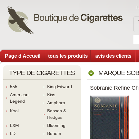
Page d'Accueil
tous les produit
avis des client
TYPE DE CIGARETTES
MARQUE SOB
555
King Edward
Sobranie Refine C
American 
Ki
Legend
Amphora
Kool
Benson & 
Hedge
L&M
Blooming
LD
Bohem