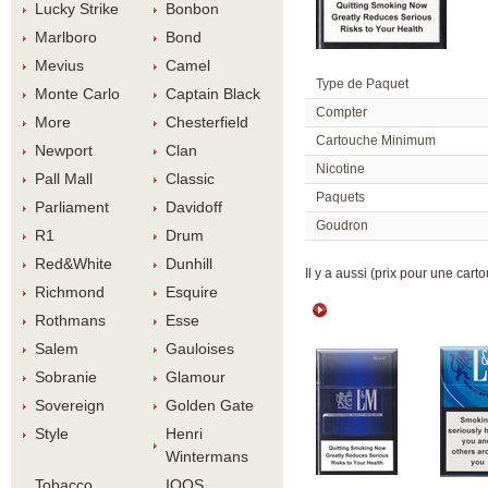
Lucky Strike
Bonbon
Marlboro
Bond
Meviu
Camel
Type de Paquet
Monte Carlo
Captain Black
Compter
More
Chesterfield
Cartouche Minimum
Newport
Clan
Nicotine
Pall Mall
Classic
Paquet
Parliament
Davidoff
Goudron
R1
Drum
Red&White
Dunhill
 Il y a aussi (prix pour une carto
Richmond
Esquire
Rothman
Esse
Salem
Gauloise
Sobranie
Glamour
Sovereign
Golden Gate
Style
Henri 
Winterman
Tobacco 
IQOS 