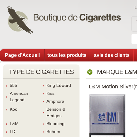
Page d'Accueil
tous les produit
avis des client
TYPE DE CIGARETTES
MARQUE L&M
555
King Edward
L&M Motion Silver(m
American 
Ki
Legend
Amphora
Kool
Benson & 
Hedge
L&M
Blooming
LD
Bohem