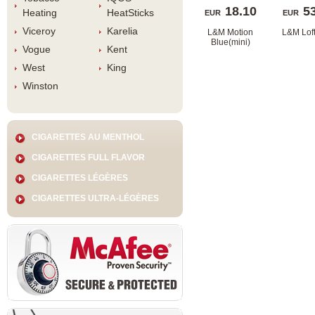
18.10
5
Heating
HeatStick
EUR
EUR
Viceroy
Karelia
L&M Motion 
L&M Loft
Blue(mini)
Vogue
Kent
West
King
Winston
CIGARETTES AU MENTHOL
CIGARETTES FULL FLAVOR
CIGARETTES LÉGÈRES
CIGARETTES ULTRA-LÉGÈRES