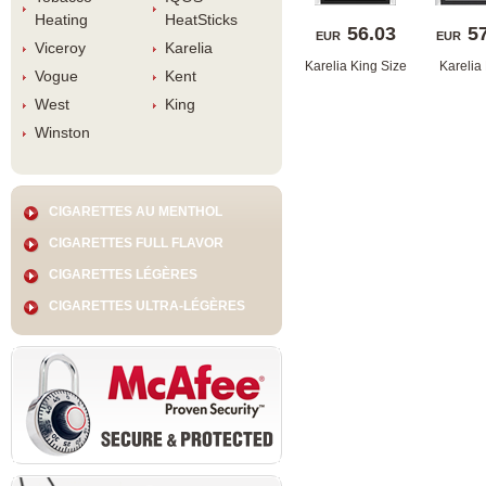
Heating
HeatStick
56.03
5
EUR
EUR
Viceroy
Karelia
Karelia King Size
Karelia
Vogue
Kent
West
King
Winston
CIGARETTES AU MENTHOL
CIGARETTES FULL FLAVOR
CIGARETTES LÉGÈRES
CIGARETTES ULTRA-LÉGÈRES