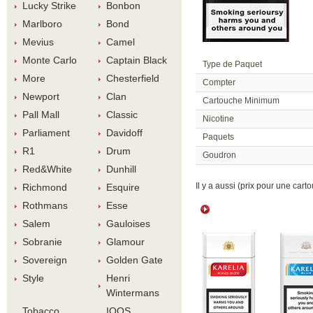
Lucky Strike
Bonbon
Marlboro
Bond
Meviu
Camel
Monte Carlo
Captain Black
Type de Paquet
More
Chesterfield
Compter
Newport
Clan
Cartouche Minimum
Pall Mall
Classic
Nicotine
Parliament
Davidoff
Paquet
R1
Drum
Goudron
Red&White
Dunhill
 Il y a aussi (prix pour une carto
Richmond
Esquire
Rothman
Esse
Salem
Gauloise
Sobranie
Glamour
Sovereign
Golden Gate
Style
Henri 
Winterman
Tobacco 
IQOS 