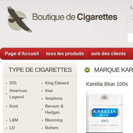
Page d'Accueil
tous les produit
avis des client
TYPE DE CIGARETTES
MARQUE KAR
555
King Edward
Karelia Blue 100
American 
Ki
Legend
Amphora
Kool
Benson & 
Hedge
L&M
Blooming
LD
Bohem