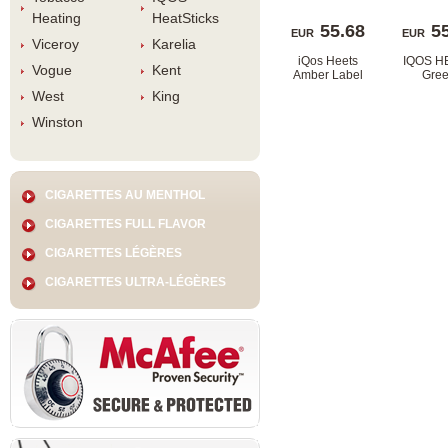
Heating
HeatStick
55.68
5
EUR
EUR
Viceroy
Karelia
iQos Heets 
IQOS H
Vogue
Kent
Amber Label
Gre
West
King
Winston
CIGARETTES AU MENTHOL
CIGARETTES FULL FLAVOR
CIGARETTES LÉGÈRES
CIGARETTES ULTRA-LÉGÈRES