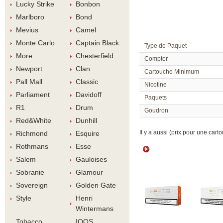
Lucky Strike
Bonbon
Marlboro
Bond
Meviu
Camel
Monte Carlo
Captain Black
Type de Paquet
More
Chesterfield
Compter
Newport
Clan
Cartouche Minimum
Pall Mall
Classic
Nicotine
Parliament
Davidoff
Paquet
R1
Drum
Goudron
Red&White
Dunhill
 Il y a aussi (prix pour une carto
Richmond
Esquire
Rothman
Esse
Salem
Gauloise
Sobranie
Glamour
Sovereign
Golden Gate
Style
Henri 
Winterman
Tobacco 
IQOS 