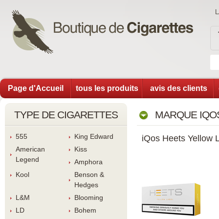
Page d'Accueil
tous les produit
avis des client
TYPE DE CIGARETTES
MARQUE IQOS
555
King Edward
iQos Heets Yellow 
American 
Ki
Legend
Amphora
Kool
Benson & 
Hedge
L&M
Blooming
LD
Bohem