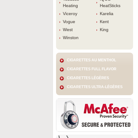
Heating
HeatStick
Viceroy
Karelia
Vogue
Kent
West
King
Winston
CIGARETTES AU MENTHOL
CIGARETTES FULL FLAVOR
CIGARETTES LÉGÈRES
CIGARETTES ULTRA-LÉGÈRES