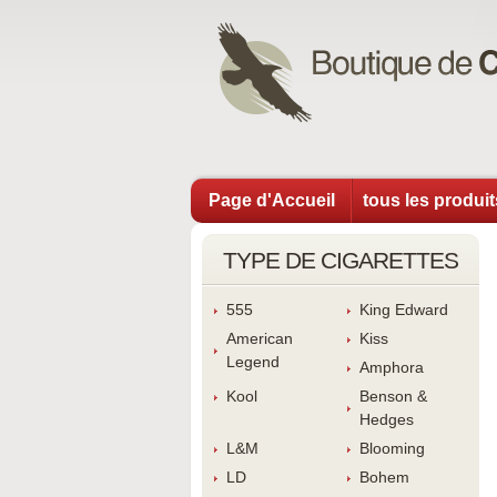
Page d'Accueil
tous les produi
TYPE DE CIGARETTES
555
King Edward
American 
Ki
Legend
Amphora
Kool
Benson & 
Hedge
L&M
Blooming
LD
Bohem