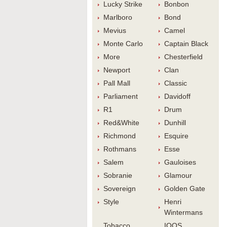
Lucky Strike
Bonbon
Marlboro
Bond
Meviu
Camel
Monte Carlo
Captain Black
More
Chesterfield
Newport
Clan
Pall Mall
Classic
Parliament
Davidoff
R1
Drum
Red&White
Dunhill
Richmond
Esquire
Rothman
Esse
Salem
Gauloise
Sobranie
Glamour
Sovereign
Golden Gate
Style
Henri 
Winterman
Tobacco 
IQOS 