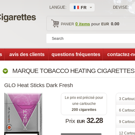
LANGUE:
FR 
DEVISE:
 
0 item
 pour 
0.00
PANIER
EUR
t
avis des client
questions fréquente
contactez-
MARQUE TOBACCO HEATING CIGARETTES
GLO Heat Sticks Dark Fresh
Le prix est précisé pour 
3 Carto
une cartouche
200 cigarette
6 Carto
32.28
Prix 
EUR
9 Carto
12 Cart