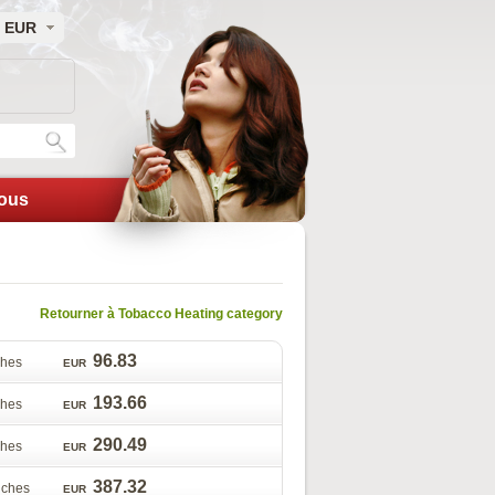
EUR
nou
Retourner à Tobacco Heating category
96.83
uche
EUR
193.66
uche
EUR
290.49
uche
EUR
387.32
ouche
EUR